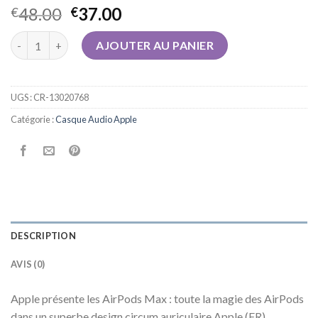
48.00
37.00
€
€
quantité de casque audio apple
AJOUTER AU PANIER
UGS :
CR-13020768
Catégorie :
Casque Audio Apple
DESCRIPTION
AVIS (0)
Apple présente les AirPods Max : toute la magie des AirPods
dans un superbe design circum auriculaire Apple (FR)