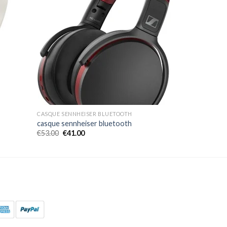
CASQUE SENNHEISER BLUETOOTH
casque sennheiser bluetooth
€
53.00
€
41.00