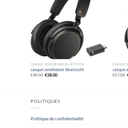
H
CASQUE SENNHEISER BLUETOOTH
CASQUE 
h
casque sennheiser bluetooth
casque 
€
49.00
€
38.00
€
57.00
POLITIQUES
Politique de confidentialité