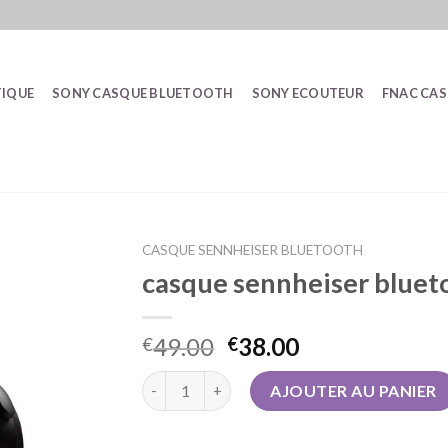
IQUE
SONY CASQUE BLUETOOTH
SONY ECOUTEUR
FNAC CA
CASQUE SENNHEISER BLUETOOTH
casque sennheiser bluet
49.00
38.00
€
€
quantité de casque sennheiser bluetooth
AJOUTER AU PANIER