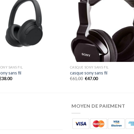
ONY SANS FIL
CASQUE SONY SANS FIL
ony sans fil
casque sony sans fil
€
38.00
€
61.00
€
47.00
MOYEN DE PAIEMENT