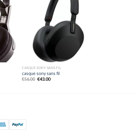
CASQUE SONY SANS FIL
casque sony sans fil
€
56.00
€
43.00