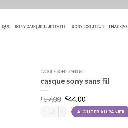
IQUE
SONY CASQUE BLUETOOTH
SONY ECOUTEUR
FNAC CA
CASQUE SONY SANS FIL
casque sony sans fil
57.00
44.00
€
€
quantité de casque sony sans fil
AJOUTER AU PANIER