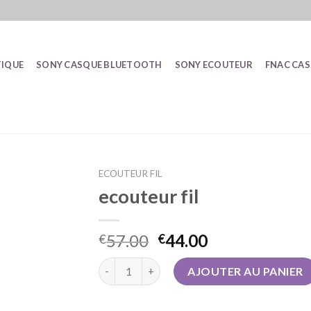
IQUE
SONY CASQUE BLUETOOTH
SONY ECOUTEUR
FNAC CA
ECOUTEUR FIL
ecouteur fil
57.00
44.00
€
€
quantité de ecouteur fil
AJOUTER AU PANIER