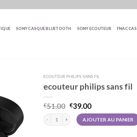
IQUE
SONY CASQUE BLUETOOTH
SONY ECOUTEUR
FNAC CA
ECOUTEUR PHILIPS SANS FIL
ecouteur philips sans fil
51.00
39.00
€
€
quantité de ecouteur philips sans fil
AJOUTER AU PANIER