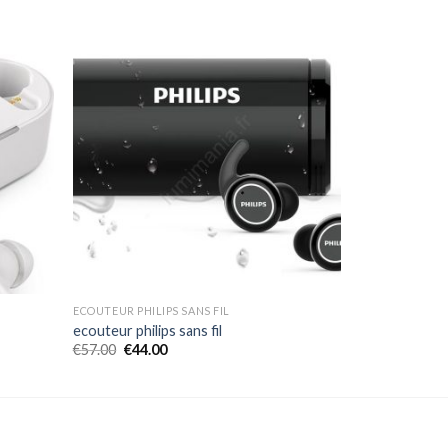
ECOUTEUR PHILIPS SANS FIL
ecouteur philips sans fil
€
57.00
€
44.00