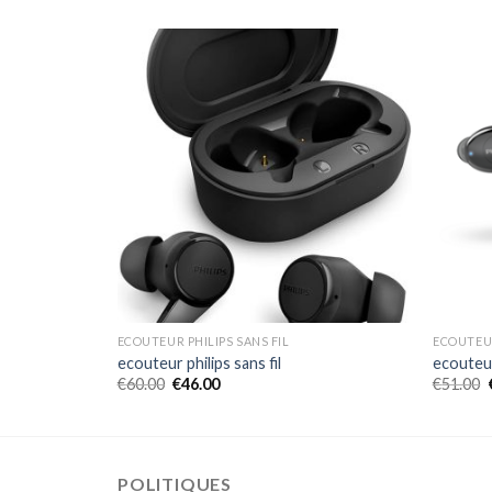
ECOUTEUR PHILIPS SANS FIL
ECOUTEUR
ecouteur philips sans fil
ecouteur 
€
60.00
€
46.00
€
51.00
POLITIQUES