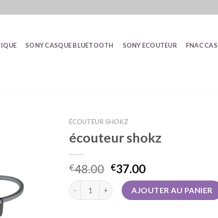
IQUE
SONY CASQUE BLUETOOTH
SONY ECOUTEUR
FNAC CA
ÉCOUTEUR SHOKZ
écouteur shokz
48.00
37.00
€
€
quantité de écouteur shokz
AJOUTER AU PANIER