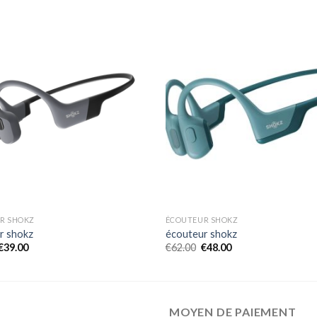
R SHOKZ
ÉCOUTEUR SHOKZ
r shokz
écouteur shokz
€
39.00
€
62.00
€
48.00
MOYEN DE PAIEMENT