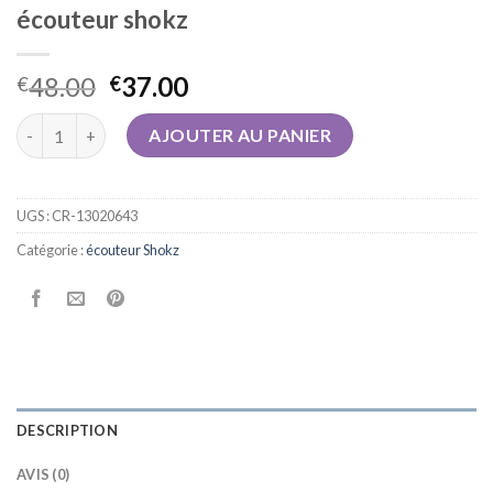
écouteur shokz
48.00
37.00
€
€
quantité de écouteur shokz
AJOUTER AU PANIER
UGS :
CR-13020643
Catégorie :
écouteur Shokz
DESCRIPTION
AVIS (0)