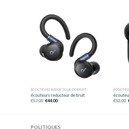
IT
ÉCOUTEURS REDUCTEUR DE BRUIT
ÉCOUTEU
it
écouteurs reducteur de bruit
écouteu
€
57.00
€
44.00
€
52.00
POLITIQUES