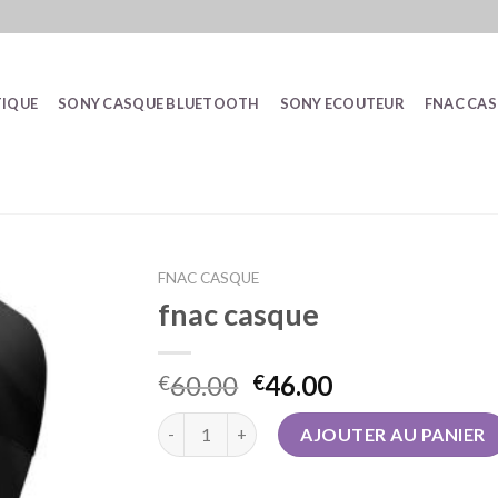
IQUE
SONY CASQUE BLUETOOTH
SONY ECOUTEUR
FNAC CA
FNAC CASQUE
fnac casque
60.00
46.00
€
€
quantité de fnac casque
AJOUTER AU PANIER