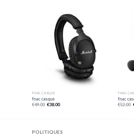
FNAC CASQUE
FNAC CA
fnac casque
fnac ca
€
49.00
€
38.00
€
52.00
POLITIQUES