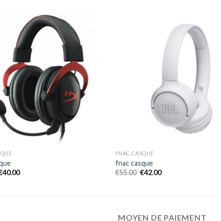
SQUE
FNAC CASQUE
sque
fnac casque
€
40.00
€
55.00
€
42.00
MOYEN DE PAIEMENT