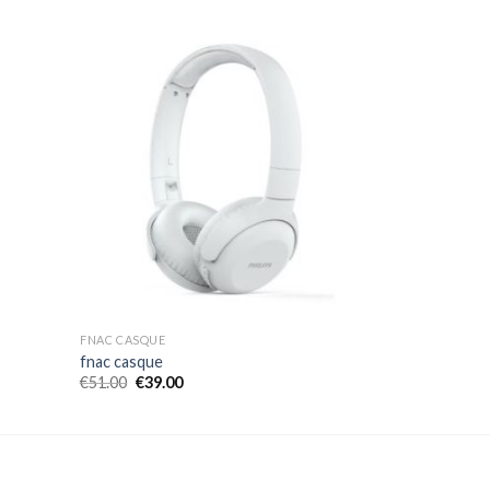
FNAC CASQUE
fnac casque
€
51.00
€
39.00