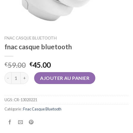
FNAC CASQUE BLUETOOTH
fnac casque bluetooth
59.00
45.00
€
€
quantité de fnac casque bluetooth
AJOUTER AU PANIER
UGS :
CR-13020221
Catégorie :
Fnac Casque Bluetooth