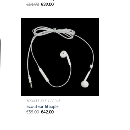
€
51.00
€
39.00
ECOUTEUR FIL APPLE
ecouteur fil apple
€
55.00
€
42.00