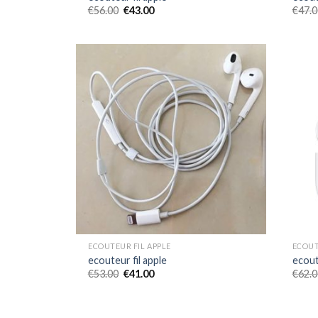
€
56.00
€
43.00
€
47.0
ECOUTEUR FIL APPLE
ECOUT
ecouteur fil apple
ecout
€
53.00
€
41.00
€
62.0