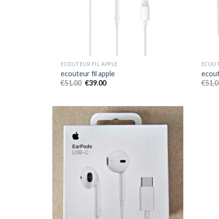
ECOUTEUR FIL APPLE
ECOUT
ecouteur fil apple
ecout
€
51.00
€
39.00
€
51.0