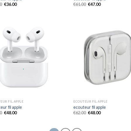
0
€
36.00
€
61.00
€
47.00
EUR FIL APPLE
ECOUTEUR FIL APPLE
eur fil apple
ecouteur fil apple
0
€
48.00
€
62.00
€
48.00