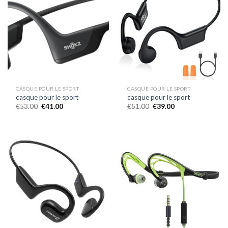
CASQUE POUR LE SPORT
CASQUE POUR LE SPORT
casque pour le sport
casque pour le sport
€
53.00
€
41.00
€
51.00
€
39.00