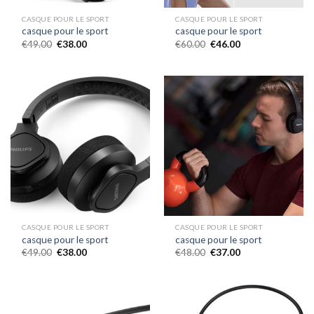
CASQUE POUR LE SPORT
CASQUE POUR LE SPORT
casque pour le sport
casque pour le sport
€
49.00
€
38.00
€
60.00
€
46.00
CASQUE POUR LE SPORT
CASQUE POUR LE SPORT
casque pour le sport
casque pour le sport
€
49.00
€
38.00
€
48.00
€
37.00