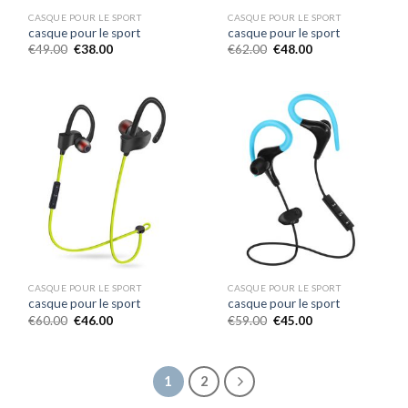
CASQUE POUR LE SPORT
CASQUE POUR LE SPORT
casque pour le sport
casque pour le sport
€
49.00
€
38.00
€
62.00
€
48.00
CASQUE POUR LE SPORT
CASQUE POUR LE SPORT
casque pour le sport
casque pour le sport
€
60.00
€
46.00
€
59.00
€
45.00
1
2