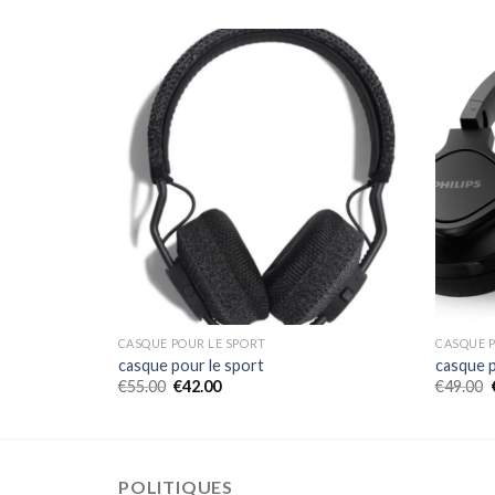
CASQUE POUR LE SPORT
CASQUE P
casque pour le sport
casque p
€
55.00
€
42.00
€
49.00
POLITIQUES