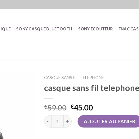
IQUE
SONY CASQUE BLUETOOTH
SONY ECOUTEUR
FNAC CA
CASQUE SANS FIL TELEPHONE
casque sans fil telephon
59.00
45.00
€
€
quantité de casque sans fil telephone
AJOUTER AU PANIER