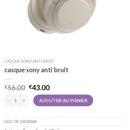
CASQUE SONY ANTI BRUIT
casque sony anti bruit
56.00
43.00
€
€
quantité de casque sony anti bruit
AJOUTER AU PANIER
UGS :
CR-13020068