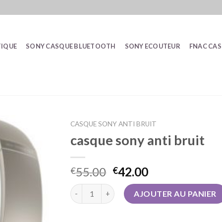
IQUE
SONY CASQUE BLUETOOTH
SONY ECOUTEUR
FNAC CA
CASQUE SONY ANTI BRUIT
casque sony anti bruit
55.00
42.00
€
€
quantité de casque sony anti bruit
AJOUTER AU PANIER