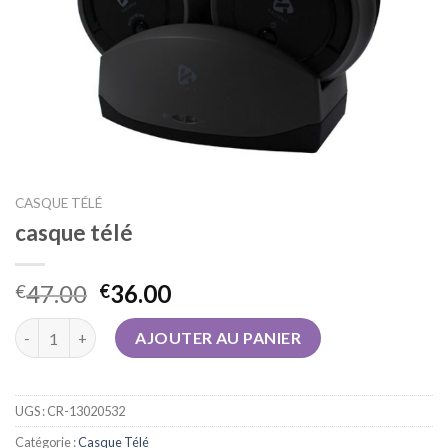
CASQUE TÉLÉ
casque télé
47.00
36.00
€
€
quantité de casque télé
AJOUTER AU PANIER
UGS :
CR-13020532
Catégorie :
Casque Télé