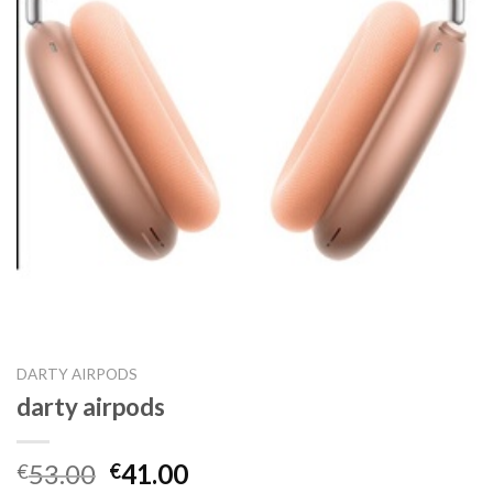
DARTY AIRPODS
darty airpods
53.00
41.00
€
€