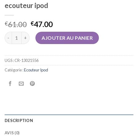
ecouteur ipod
61.00
47.00
€
€
quantité de ecouteur ipod
AJOUTER AU PANIER
UGS :
CR-13021556
Catégorie :
Ecouteur Ipod
DESCRIPTION
AVIS (0)