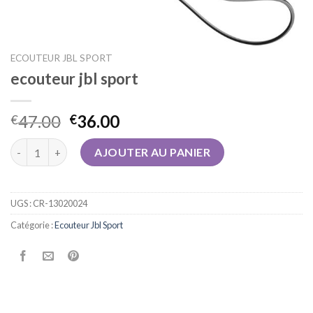
ECOUTEUR JBL SPORT
ecouteur jbl sport
47.00
36.00
€
€
quantité de ecouteur jbl sport
AJOUTER AU PANIER
UGS :
CR-13020024
Catégorie :
Ecouteur Jbl Sport