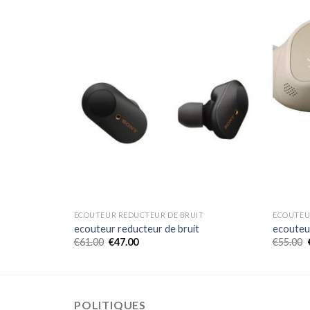
T
ECOUTEUR REDUCTEUR DE BRUIT
ECOUTEU
t
ecouteur reducteur de bruit
ecouteur
€
61.00
€
47.00
€
55.00
POLITIQUES