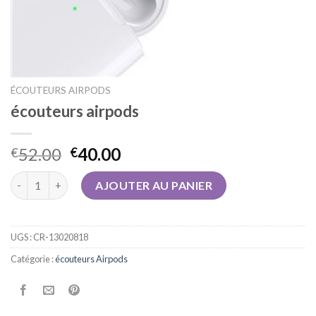
ÉCOUTEURS AIRPODS
écouteurs airpods
52.00
40.00
€
€
quantité de écouteurs airpods
AJOUTER AU PANIER
UGS :
CR-13020818
Catégorie :
écouteurs Airpods