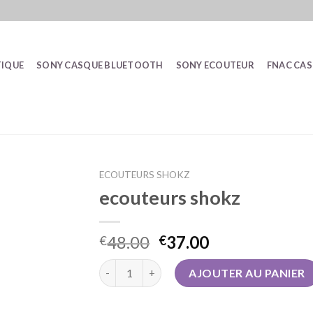
IQUE
SONY CASQUE BLUETOOTH
SONY ECOUTEUR
FNAC CA
ECOUTEURS SHOKZ
ecouteurs shokz
48.00
37.00
€
€
quantité de ecouteurs shokz
AJOUTER AU PANIER