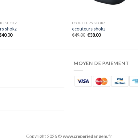
RS SHOKZ
ECOUTEURS SHOKZ
rs shokz
ecouteurs shokz
€
40.00
€
49.00
€
38.00
MOYEN DE PAIEMENT
Copyright 2026 ©
www.creperiedangele.fr