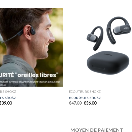
RS SHOKZ
ECOUTEURS SHOKZ
rs shokz
ecouteurs shokz
€
39.00
€
47.00
€
36.00
MOYEN DE PAIEMENT