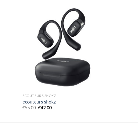
ECOUTEURS SHOKZ
ecouteurs shokz
€
55.00
€
42.00