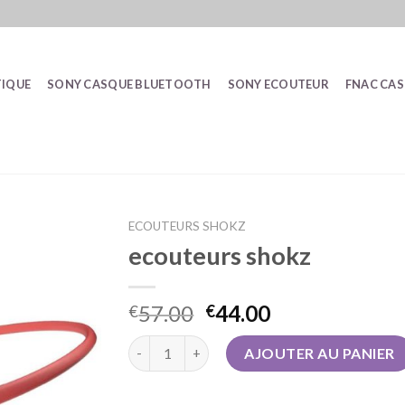
IQUE
SONY CASQUE BLUETOOTH
SONY ECOUTEUR
FNAC CA
ECOUTEURS SHOKZ
ecouteurs shokz
57.00
44.00
€
€
quantité de ecouteurs shokz
AJOUTER AU PANIER